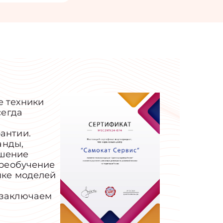
е техники
сегда
антии.
анды,
ешение
ереобучение
нке моделей
 заключаем