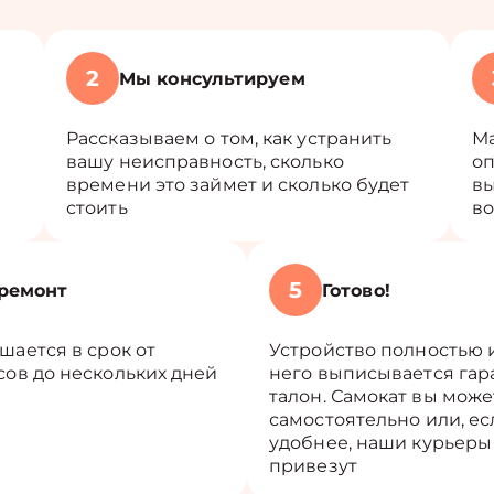
2
Мы консультируем
Рассказываем о том, как устранить
Ма
вашу неисправность, сколько
оп
времени это займет и сколько будет
вы
стоить
во
5
ремонт
Готово!
шается в срок от
Устройство полностью 
сов до нескольких дней
него выписывается га
талон. Самокат вы може
самостоятельно или, ес
удобнее, наши курьеры
привезут