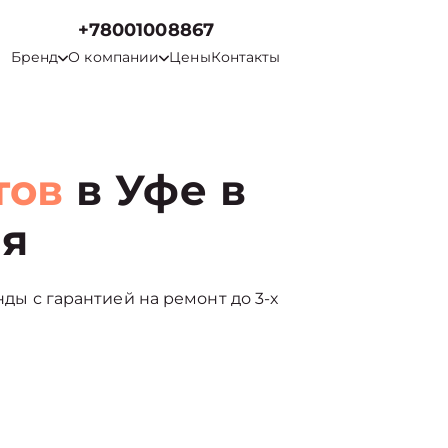
+78001008867
Бренд
О компании
Цены
Контакты
тов
в Уфе в
ия
нды с гарантией на ремонт до 3-х