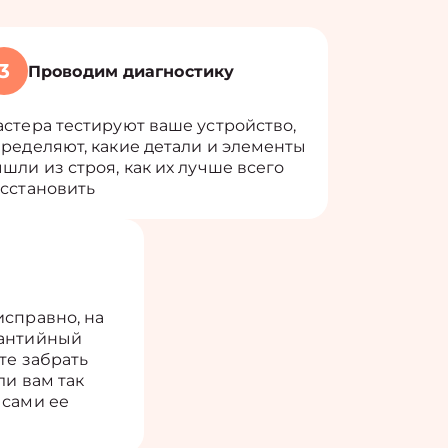
3
Проводим диагностику
стера тестируют ваше устройство,
ределяют, какие детали и элементы
шли из строя, как их лучше всего
сстановить
исправно, на
рантийный
те забрать
ли вам так
 сами ее