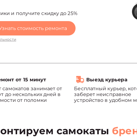
ики и получите скидку до 25%
Узнать стоимость ремонта
льности
монт от 15 минут
Выезд курьера
 самокатов занимает от
Бесплатный курьер, ко
ут до нескольких дней в
заберет неисправное
мости от поломки
устройство в удобном м
онтируем самокаты
бре