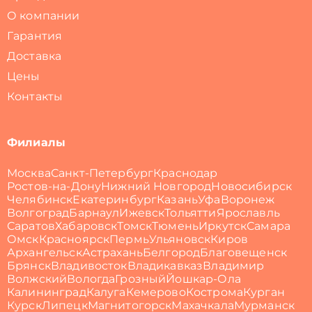
О компании
Гарантия
Доставка
Цены
Контакты
Филиалы
Москва
Санкт-Петербург
Краснодар
Ростов-на-Дону
Нижний Новгород
Новосибирск
Челябинск
Екатеринбург
Казань
Уфа
Воронеж
Волгоград
Барнаул
Ижевск
Тольятти
Ярославль
Саратов
Хабаровск
Томск
Тюмень
Иркутск
Самара
Омск
Красноярск
Пермь
Ульяновск
Киров
Архангельск
Астрахань
Белгород
Благовещенск
Брянск
Владивосток
Владикавказ
Владимир
Волжский
Вологда
Грозный
Йошкар-Ола
Калининград
Калуга
Кемерово
Кострома
Курган
Курск
Липецк
Магнитогорск
Махачкала
Мурманск